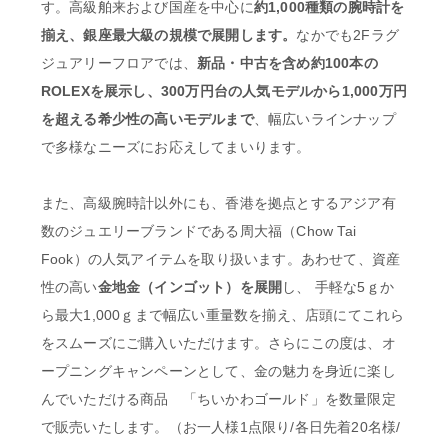
す。高級舶来および国産を中心に
約1,000種類の腕時計を
揃え、銀座最大級の規模で展開します。
なかでも2Fラグ
ジュアリーフロアでは、
新品・中古を含め約100本の
ROLEXを展示し、300万円台の人気モデルから1,000万円
を超える希少性の高いモデルまで
、幅広いラインナップ
で多様なニーズにお応えしてまいります。
また、高級腕時計以外にも、香港を拠点とするアジア有
数のジュエリーブランドである周大福（Chow Tai
Fook）の人気アイテムを取り扱います。あわせて、資産
性の高い
金地金（インゴット）を展開
し、 手軽な5ｇか
ら最大1,000ｇまで幅広い重量数を揃え、店頭にてこれら
をスムーズにご購入いただけます。さらにこの度は、オ
ープニングキャンペーンとして、金の魅力を身近に楽し
んでいただける商品 「ちいかわゴールド」を数量限定
で販売いたします。（お一人様1点限り/各日先着20名様/